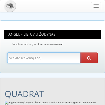
Toggl
navig
ANGLŲ - LIETUVIŲ ŽODYNAS
Kompiuterinis žodynas internete nemokamai
QUADRAT