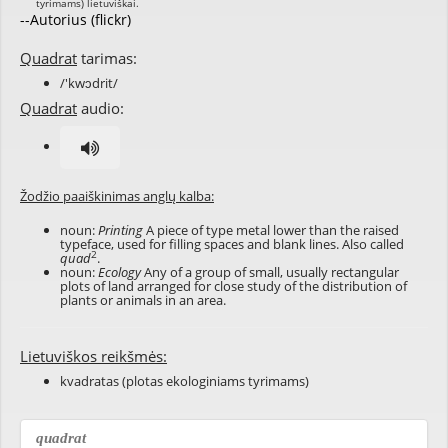
--Autorius (flickr)
Quadrat
tarimas:
/'kwɔdrit/
Quadrat
audio:
Žodžio paaiškinimas anglų kalba:
noun:
Printing
A piece of type metal lower than the raised
typeface, used for filling spaces and blank lines. Also called
2
quad
.
noun:
Ecology
Any of a group of small, usually rectangular
plots of land arranged for close study of the distribution of
plants or animals in an area.
Lietuviškos reikšmės:
kvadratas (plotas ekologiniams tyrimams)
quadrat