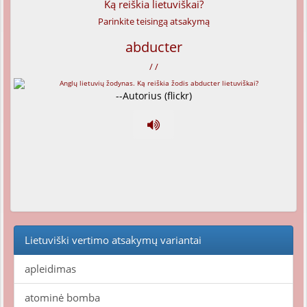
Ką reiškia lietuviškai?
Parinkite teisingą atsakymą
abducter
/ /
--Autorius (flickr)
Lietuviški vertimo atsakymų variantai
apleidimas
atominė bomba