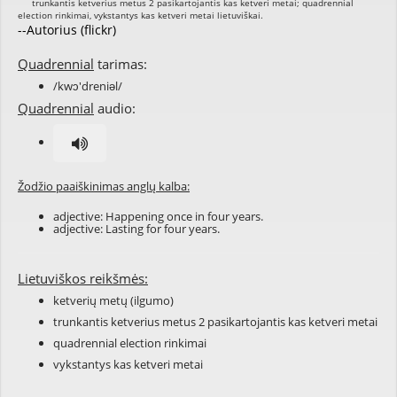
--Autorius (flickr)
Quadrennial
tarimas:
/kwɔ'dreniəl/
Quadrennial
audio:
Žodžio paaiškinimas anglų kalba:
adjective: Happening once in four years.
adjective: Lasting for four years.
Lietuviškos reikšmės:
ketverių metų (ilgumo)
trunkantis ketverius metus 2 pasikartojantis kas ketveri metai
quadrennial election rinkimai
vykstantys kas ketveri metai