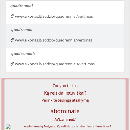
quadrennial
www.alkonas.lt/zodzio/quadrennial/vertimas
quadrennia
www.alkonas.lt/zodzio/quadrennia/vertimas
quadrennials
www.alkonas.lt/zodzio/quadrennials/vertimas
Žodyno testas
Ką reiškia lietuviškai?
Parinkite teisingą atsakymą
abominate
/ə'bɔmineit/