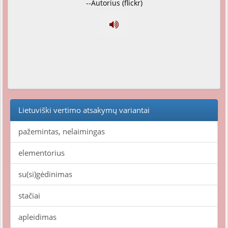
--Autorius (flickr)
Lietuviški vertimo atsakymų variantai
pažemintas, nelaimingas
elementorius
su(si)gėdinimas
stačiai
apleidimas