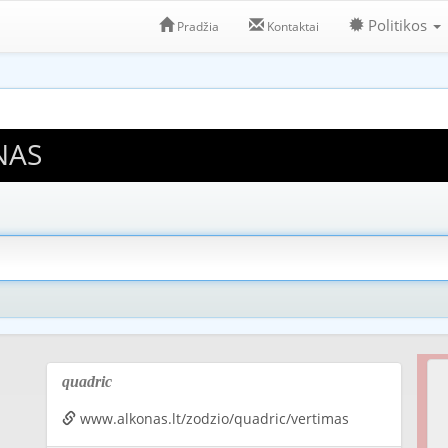
Politikos
Pradžia
Kontaktai
NAS
quadric
www.alkonas.lt/zodzio/quadric/vertimas