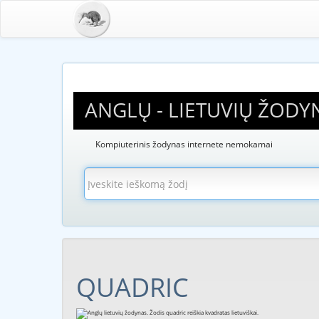
ANGLŲ - LIETUVIŲ ŽODY
Kompiuterinis žodynas internete nemokamai
QUADRIC