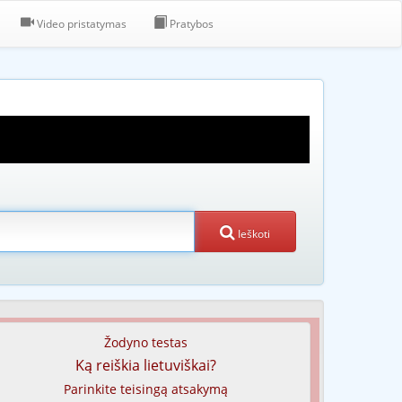
Video pristatymas
Pratybos
Ieškoti
Žodyno testas
Ką reiškia lietuviškai?
Parinkite teisingą atsakymą