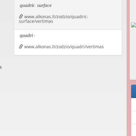
quadric
surface
www.alkonas.lt/zodzio/quadric-
surface/vertimas
quadri
-
www.alkonas.lt/zodzio/quadri/vertimas
s