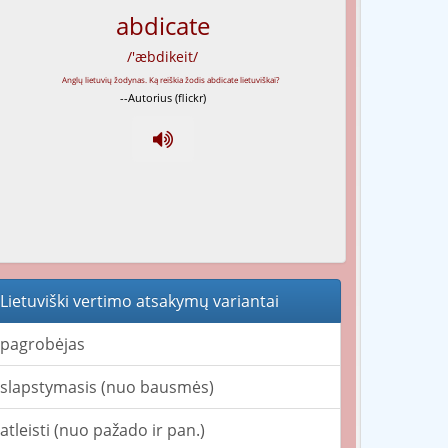
abdicate
/'æbdikeit/
--Autorius (flickr)
Lietuviški vertimo atsakymų variantai
pagrobėjas
slapstymasis (nuo bausmės)
atleisti (nuo pažado ir pan.)