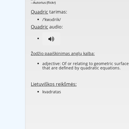
--Autorius (flickr)
Quadric
tarimas:
/'kwɔdrik/
Quadric
audio:
Žodžio paaiškinimas anglų kalba:
adjective: Of or relating to geometric surface
that are defined by quadratic equations.
Lietuviškos reikšmės:
kvadratas