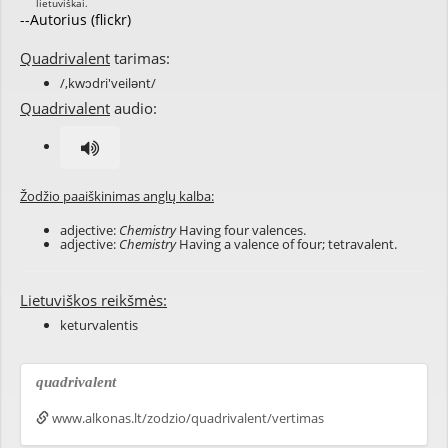
--Autorius (flickr)
Quadrivalent
tarimas:
/,kwɔdri'veilənt/
Quadrivalent
audio:
Žodžio paaiškinimas anglų kalba:
adjective:
Chemistry
Having four valences.
adjective:
Chemistry
Having a valence of four; tetravalent.
Lietuviškos reikšmės:
keturvalentis
quadrivalent
www.alkonas.lt/zodzio/quadrivalent/vertimas