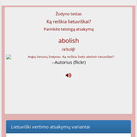
Žodyno testas
Ką reiškia lietuviškai?
Parinkite teisingą atsakymą
abolish
/ə'bɔliʃ/
--Autorius (flickr)
Lietuviški vertimo atsakymų variantai