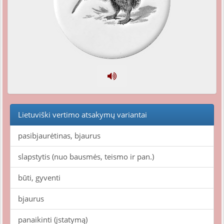
Lietuviški vertimo atsakymų variantai
pasibjaurėtinas, bjaurus
slapstytis (nuo bausmės, teismo ir pan.)
būti, gyventi
bjaurus
panaikinti (įstatymą)