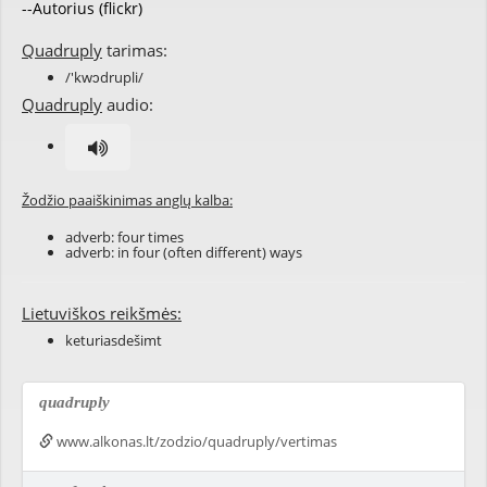
--Autorius (flickr)
Quadruply
tarimas:
/'kwɔdrupli/
Quadruply
audio:
Žodžio paaiškinimas anglų kalba:
adverb:
four
times
adverb: in four (often different) ways
Lietuviškos reikšmės:
keturiasdešimt
quadruply
www.alkonas.lt/zodzio/quadruply/vertimas