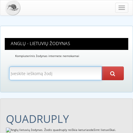
Toggl
navig
ANGLŲ - LIETUVIŲ ŽODYNAS
Kompiuterinis žodynas internete nemokamai
QUADRUPLY