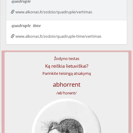
quadruple
www.alkonas.lt/zodzio/quadruple/vertimas
quadruple
time
www.alkonas.lt/zodzio/quadruple-time/vertimas
Žodyno testas
Ką reiškia lietuviškai?
Parinkite teisingą atsakymą
abhorrent
/əb'hɔrənt/