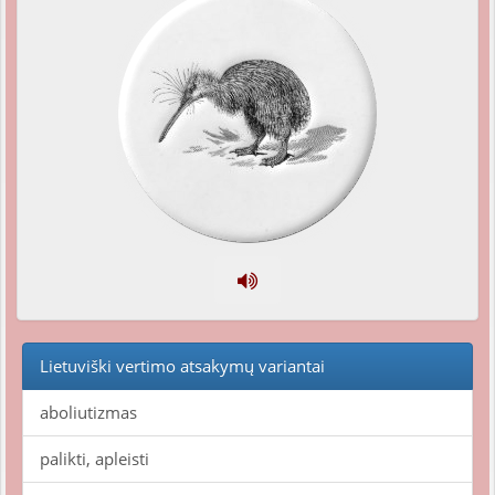
Lietuviški vertimo atsakymų variantai
aboliutizmas
palikti, apleisti