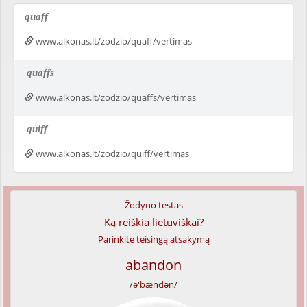
quaff
www.alkonas.lt/zodzio/quaff/vertimas
quaffs
www.alkonas.lt/zodzio/quaffs/vertimas
quiff
www.alkonas.lt/zodzio/quiff/vertimas
Žodyno testas
Ką reiškia lietuviškai?
Parinkite teisingą atsakymą
abandon
/ə'bændən/