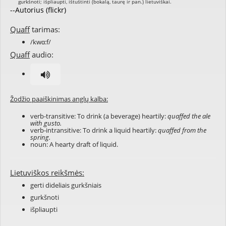
--Autorius (flickr)
Quaff
tarimas:
/kwɑ:f/
Quaff
audio:
Žodžio paaiškinimas anglų kalba:
verb-transitive: To drink (a beverage) heartily:
quaffed the ale
with gusto.
verb-intransitive: To drink a liquid heartily:
quaffed from the
spring.
noun: A hearty draft of liquid.
Lietuviškos reikšmės:
gerti dideliais gurkšniais
gurkšnoti
išpliaupti