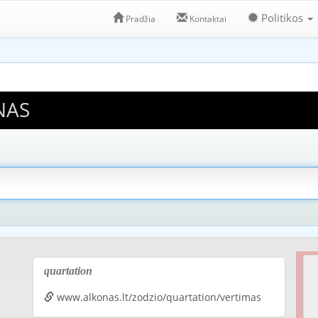
Politikos
Pradžia
Kontaktai
NAS
quartation
www.alkonas.lt/zodzio/quartation/vertimas