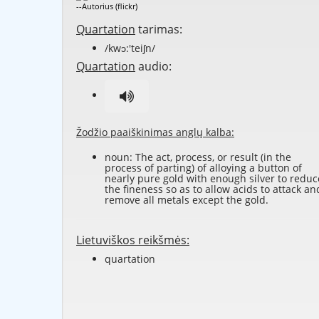
--Autorius (flickr)
Quartation
tarimas:
/kwɔ:'teiʃn/
Quartation
audio:
Žodžio paaiškinimas anglų kalba:
noun: The act, process, or result (in the
process of
parting
) of
alloying
a
button
of
nearly pure
gold
with enough
silver
to reduc
the
fineness
so as to allow
acids
to attack an
remove all
metals
except the gold.
Lietuviškos reikšmės:
quartation