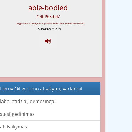
able-bodied
/'eibl'bɔdid/
--Autorius (flickr)
Lietuviški vertimo atsakymų variantai
labai atidžiai, dėmesingai
su(si)gėdinimas
atsisakymas