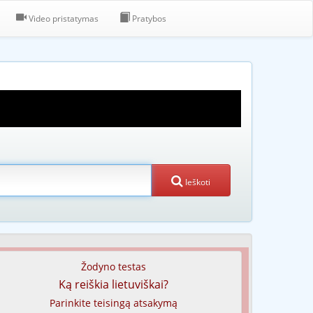
Video pristatymas
Pratybos
Ieškoti
Žodyno testas
Ką reiškia lietuviškai?
Parinkite teisingą atsakymą