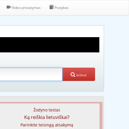
Video pristatymas
Pratybos
Ieškoti
Žodyno testas
Ką reiškia lietuviškai?
Parinkite teisingą atsakymą