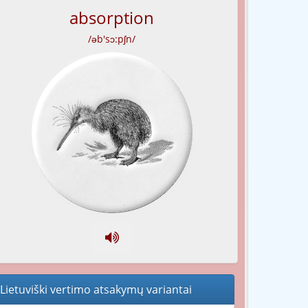
absorption
/əb'sɔ:pʃn/
Lietuviški vertimo atsakymų variantai