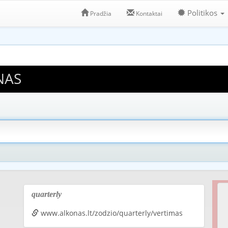
Politikos
Pradžia
Kontaktai
NAS
quarterly
www.alkonas.lt/zodzio/quarterly/vertimas