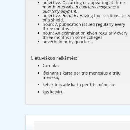
adjective: Occurring or appearing at three-
month intervals:
a quarterly magazine; a
quarterly payment.
adjective:
Heraldry
Having four sections. Use
of a shield.
noun: A publication issued regularly every
three months.
noun: An examination given regularly every
three months in some colleges.
adverb: In or by quarters.
Lietuviškos reikšmės:
žurnalas
išeinantis kartą per tris mėnesius a trijų
mėnesių
ketvirtinis adv kartą per tris mėnesius
kas ketvirtį