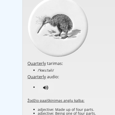
Quarterly
tarimas:
/'kwɔ:təli/
Quarterly
audio:
Žodžio paaiškinimas anglų kalba:
adjective: Made up of four parts.
adjective: Being one of four parts.