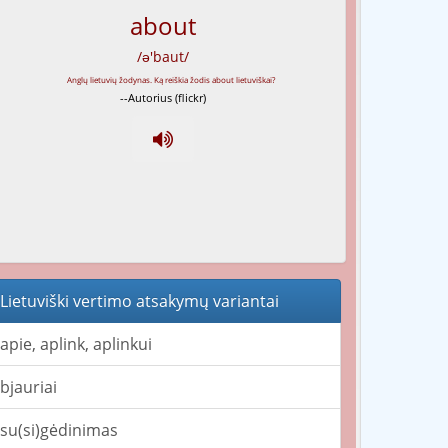
about
/ə'baut/
--Autorius (flickr)
Lietuviški vertimo atsakymų variantai
apie, aplink, aplinkui
bjauriai
su(si)gėdinimas