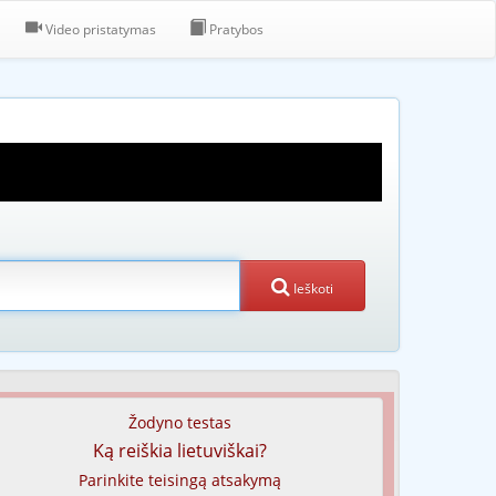
Video pristatymas
Pratybos
Ieškoti
Žodyno testas
Ką reiškia lietuviškai?
Parinkite teisingą atsakymą