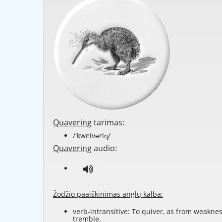
Quavering
tarimas:
/'kweivəriɳ/
Quavering
audio:
Žodžio paaiškinimas anglų kalba:
verb-intransitive: To quiver, as from weaknes
tremble.