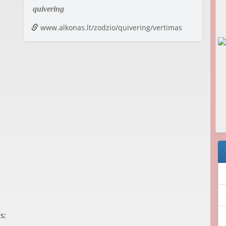
quivering
www.alkonas.lt/zodzio/quivering/vertimas
s;