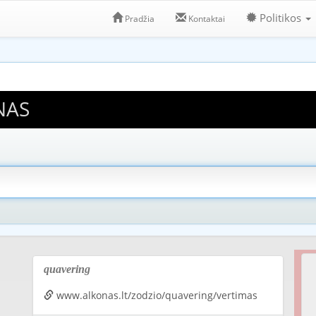
Politikos
Pradžia
Kontaktai
NAS
quavering
www.alkonas.lt/zodzio/quavering/vertimas