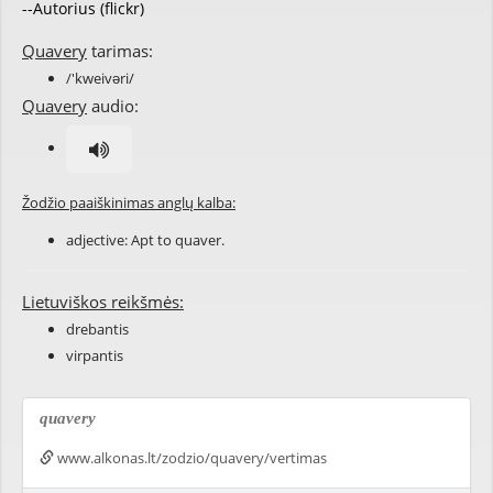
--Autorius (flickr)
Quavery
tarimas:
/'kweivəri/
Quavery
audio:
Žodžio paaiškinimas anglų kalba:
adjective: Apt to
quaver
.
Lietuviškos reikšmės:
drebantis
virpantis
quavery
www.alkonas.lt/zodzio/quavery/vertimas