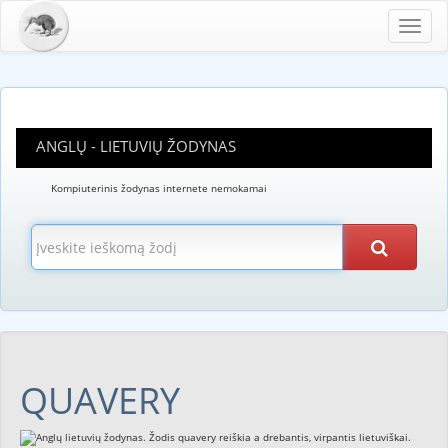
Toggl
navig
ANGLŲ - LIETUVIŲ ŽODYNAS
Kompiuterinis žodynas internete nemokamai
QUAVERY