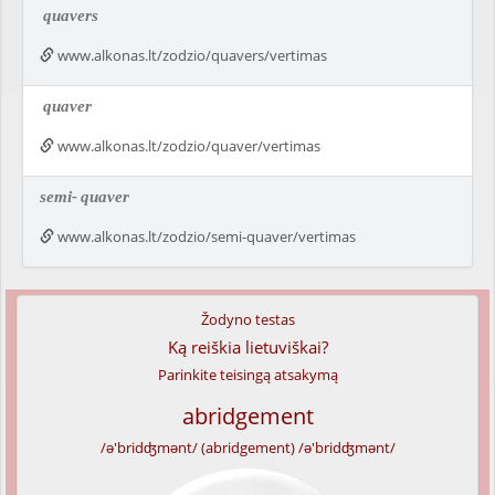
quavers
www.alkonas.lt/zodzio/quavers/vertimas
quaver
www.alkonas.lt/zodzio/quaver/vertimas
semi-
quaver
www.alkonas.lt/zodzio/semi-quaver/vertimas
Žodyno testas
Ką reiškia lietuviškai?
Parinkite teisingą atsakymą
abridgement
/ə'bridʤmənt/ (abridgement) /ə'bridʤmənt/