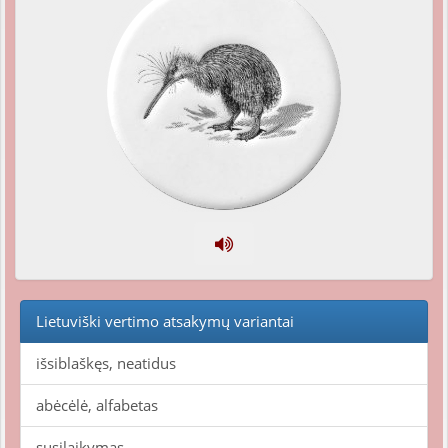
Lietuviški vertimo atsakymų variantai
išsiblaškęs, neatidus
abėcėlė, alfabetas
susilaikymas