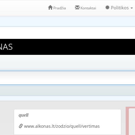
Politikos
Pradžia
Kontaktai
NAS
quell
www.alkonas.lt/zodzio/quell/vertimas