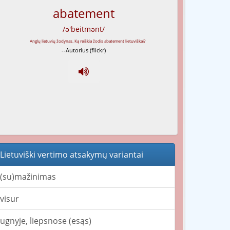
abatement
/ə'beitmənt/
--Autorius (flickr)
Lietuviški vertimo atsakymų variantai
(su)mažinimas
visur
ugnyje, liepsnose (esąs)