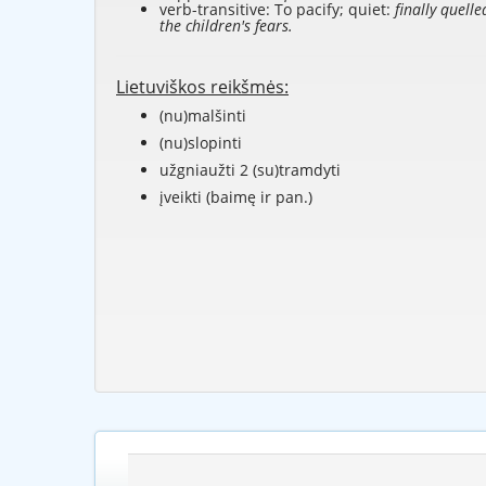
verb-transitive: To pacify; quiet:
finally quelle
the children's fears.
Lietuviškos reikšmės:
(nu)malšinti
(nu)slopinti
užgniaužti 2 (su)tramdyti
įveikti (baimę ir pan.)