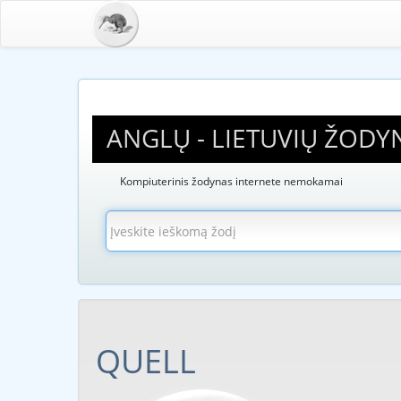
ANGLŲ - LIETUVIŲ ŽODY
Kompiuterinis žodynas internete nemokamai
QUELL