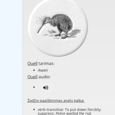
Quell
tarimas:
/kwel/
Quell
audio:
Žodžio paaiškinimas anglų kalba:
verb-transitive: To put down forcibly;
suppress:
Police quelled the riot.