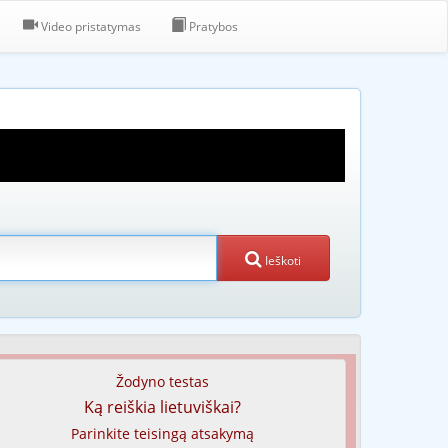
Video pristatymas
Pratybos
Ieškoti
Žodyno testas
Ką reiškia lietuviškai?
Parinkite teisingą atsakymą