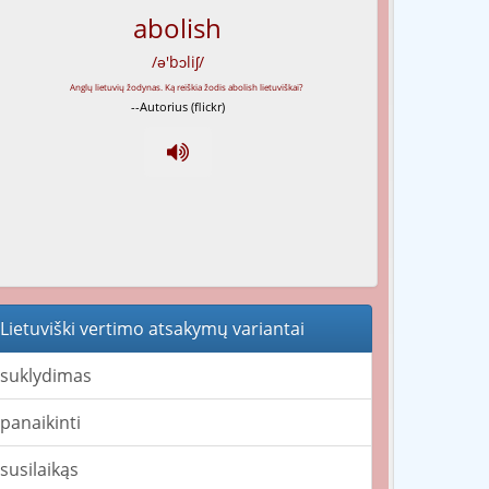
abolish
/ə'bɔliʃ/
--Autorius (flickr)
Lietuviški vertimo atsakymų variantai
suklydimas
panaikinti
susilaikąs