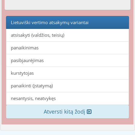
Lietuviški vertimo atsakymų variantai
atsisakyti (valdžios, teisių)
panaikinimas
pasibjaurėjimas
kurstytojas
panaikinti (įstatymą)
nesantysis, neatvykęs
Atversti kitą žodį