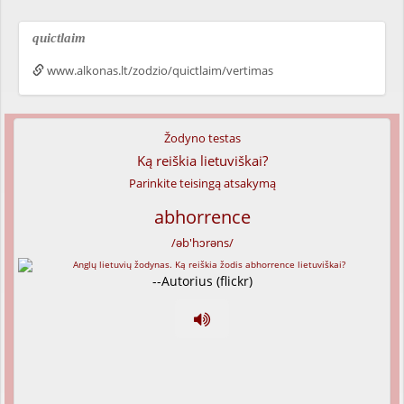
quictlaim
www.alkonas.lt/zodzio/quictlaim/vertimas
Žodyno testas
Ką reiškia lietuviškai?
Parinkite teisingą atsakymą
abhorrence
/əb'hɔrəns/
--Autorius (flickr)