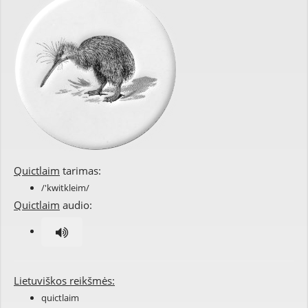
Quictlaim
tarimas:
/'kwitkleim/
Quictlaim
audio:
Lietuviškos reikšmės:
quictlaim