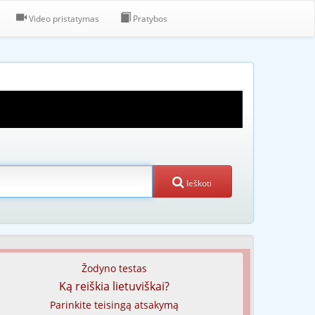
Video pristatymas
Pratybos
Ieškoti
Žodyno testas
Ką reiškia lietuviškai?
Parinkite teisingą atsakymą