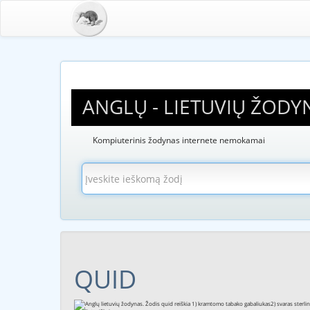
ANGLŲ - LIETUVIŲ ŽODY
Kompiuterinis žodynas internete nemokamai
QUID