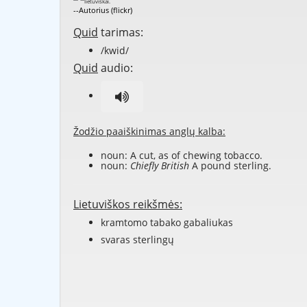
--Autorius (flickr)
Quid
tarimas:
/kwid/
Quid
audio:
Žodžio paaiškinimas anglų kalba:
noun: A cut, as of chewing tobacco.
noun:
Chiefly British
A pound sterling.
Lietuviškos reikšmės:
kramtomo tabako gabaliukas
svaras sterlingų