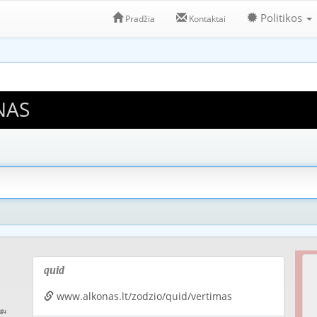
Politikos
Pradžia
Kontaktai
NAS
quid
www.alkonas.lt/zodzio/quid/vertimas