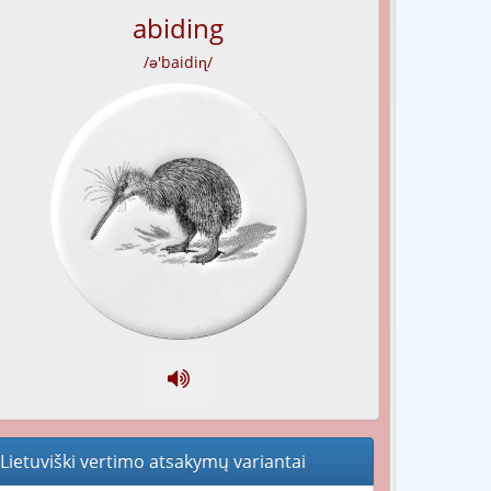
abiding
/ə'baidiɳ/
Lietuviški vertimo atsakymų variantai