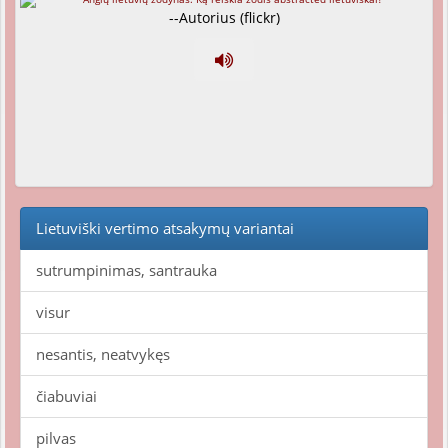
--Autorius (flickr)
Lietuviški vertimo atsakymų variantai
sutrumpinimas, santrauka
visur
nesantis, neatvykęs
čiabuviai
pilvas