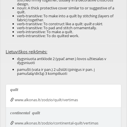
stitched firmly together, usually in a decorative crisscross
design.
noun: A thick protective cover similar to or suggestive of a
quilt.
verb-transitive: To make into a quilt by stitching (layers of
fabric) together.
verb-transitive: To construct like a quilt:
quilt a skirt.
verb-transitive: To pad and stitch ornamentally.
verb-intransitive: To make a quilt.
verb-intransitive: To do quilted work.
Lietuviškos reikšmės:
dygsniuota antklodė 2 (ypač amer.) lovos užtiesalas v
dygsniuoti
pamušti (vata ir pan.) 2 užsiūti (pinigus ir pan. į
pamušalą/diržą) 3 kompiliuoti
quilt
www.alkonas.lt/zodzio/quilt/vertimas
continental
quilt
www.alkonas.lt/zodzio/continental-quilt/vertimas