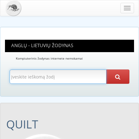
Toggl
navig
ANGLŲ - LIETUVIŲ ŽODYNAS
Kompiuterinis žodynas internete nemokamai
QUILT