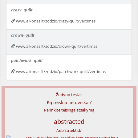
crazy
quilt
www.alkonas.lt/zodzio/crazy-quilt/vertimas
crown-
quilt
www.alkonas.lt/zodzio/crown-quilt/vertimas
patchwork
quilt
www.alkonas.lt/zodzio/patchwork-quilt/vertimas
Žodyno testas
Ką reiškia lietuviškai?
Parinkite teisingą atsakymą
abstracted
/æb'stræktid/