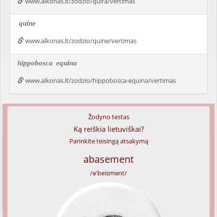
www.alkonas.lt/zodzio/quira/vertimas
quine
www.alkonas.lt/zodzio/quine/vertimas
hippobosca
equina
www.alkonas.lt/zodzio/hippobosca-equina/vertimas
Žodyno testas
Ką reiškia lietuviškai?
Parinkite teisingą atsakymą
abasement
/ə'beismənt/