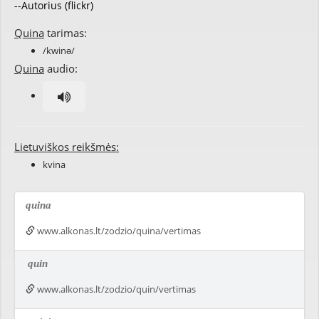
--Autorius (flickr)
Quina
tarimas:
/kwinə/
Quina
audio:
Lietuviškos reikšmės:
kvina
quina
www.alkonas.lt/zodzio/quina/vertimas
quin
www.alkonas.lt/zodzio/quin/vertimas