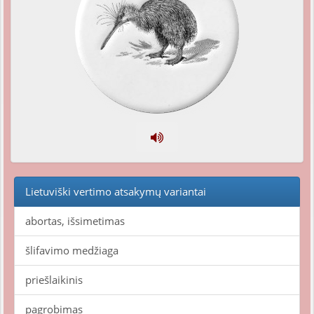
Lietuviški vertimo atsakymų variantai
abortas, išsimetimas
šlifavimo medžiaga
priešlaikinis
pagrobimas