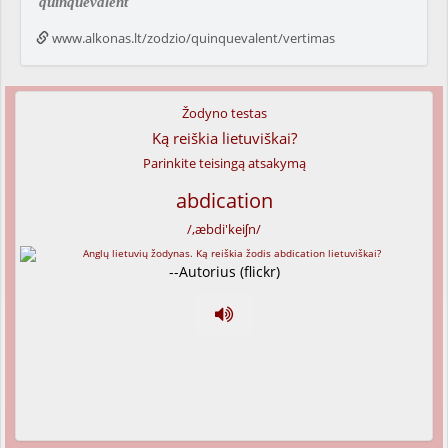
quinquevalent
www.alkonas.lt/zodzio/quinquevalent/vertimas
Žodyno testas
Ką reiškia lietuviškai?
Parinkite teisingą atsakymą
abdication
/,æbdi'keiʃn/
--Autorius (flickr)