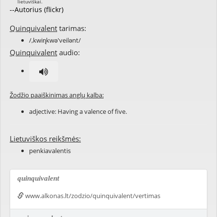
--Autorius (flickr)
Quinquivalent
tarimas:
/,kwiɳkwə'veilənt/
Quinquivalent
audio:
Žodžio paaiškinimas anglų kalba:
adjective: Having a
valence
of
five
.
Lietuviškos reikšmės:
penkiavalentis
quinquivalent
www.alkonas.lt/zodzio/quinquivalent/vertimas