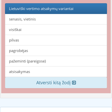
Lietuviški vertimo atsakymų variantai
senasis, vietinis
visiškai
pilvas
pagrobėjas
pažeminti (pareigose)
atsisakymas
Atversti kitą žodį