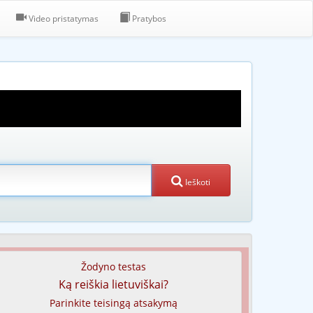
Video pristatymas
Pratybos
Ieškoti
Žodyno testas
Ką reiškia lietuviškai?
Parinkite teisingą atsakymą