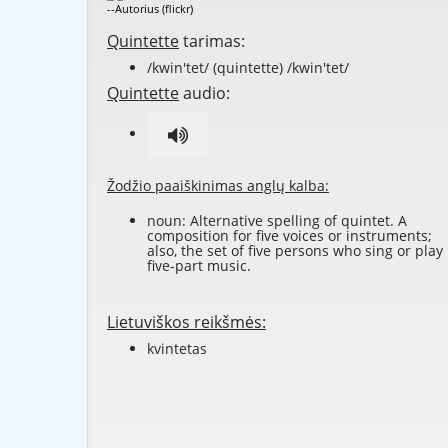
--Autorius (flickr)
Quintette
tarimas:
/kwin'tet/ (quintette) /kwin'tet/
Quintette
audio:
Žodžio paaiškinimas anglų kalba:
noun: Alternative spelling of
quintet
. A
composition for five voices or instruments;
also, the set of five persons who sing or play
five-part music.
Lietuviškos reikšmės:
kvintetas