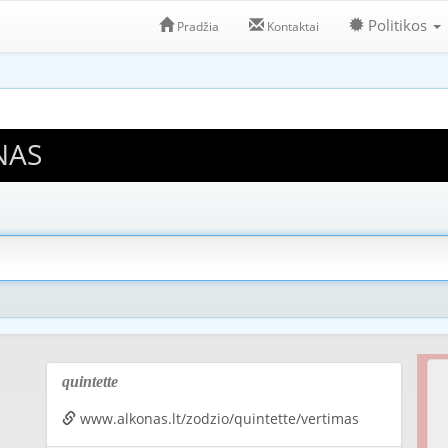
Politikos
Pradžia
Kontaktai
NAS
quintette
www.alkonas.lt/zodzio/quintette/vertimas