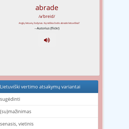
abrade
/ə'breid/
--Autorius (flickr)
Lietuviški vertimo atsakymų variantai
sugėdinti
(su)mažinimas
senasis, vietinis