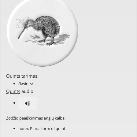
Quints
tarimas:
/kwints/
Quints
audio:
Žodžio paaiškinimas anglų kalba:
noun: Plural form of
quint
.