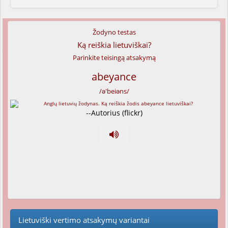
Žodyno testas
Ką reiškia lietuviškai?
Parinkite teisingą atsakymą
abeyance
/ə'beiəns/
--Autorius (flickr)
Lietuviški vertimo atsakymų variantai