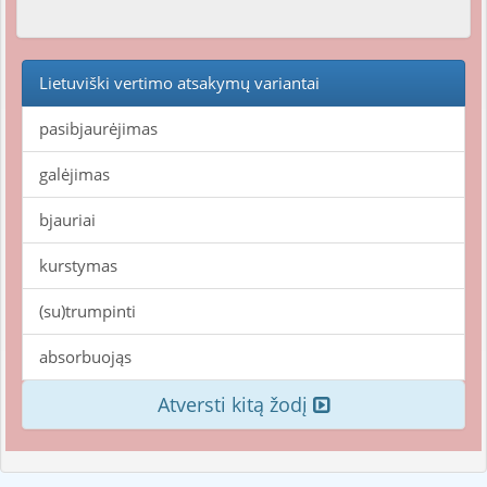
Lietuviški vertimo atsakymų variantai
pasibjaurėjimas
galėjimas
bjauriai
kurstymas
(su)trumpinti
absorbuojąs
Atversti kitą žodį