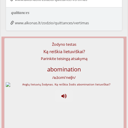
quittances
www.alkonas.lt/zodzio/quittances/vertimas
Žodyno testas
Ką reiškia lietuviškai?
Parinkite teisingą atsakymą
abomination
/ə,bɔmi'neiʃn/