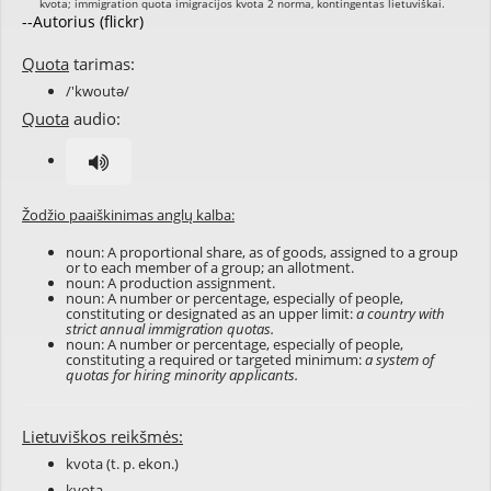
--Autorius (flickr)
Quota
tarimas:
/'kwoutə/
Quota
audio:
Žodžio paaiškinimas anglų kalba:
noun: A proportional share, as of goods, assigned to a group
or to each member of a group; an allotment.
noun: A production assignment.
noun: A number or percentage, especially of people,
constituting or designated as an upper limit:
a country with
strict annual immigration quotas.
noun: A number or percentage, especially of people,
constituting a required or targeted minimum:
a system of
quotas for hiring minority applicants.
Lietuviškos reikšmės:
kvota (t. p. ekon.)
kvota