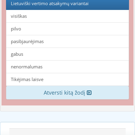
Lietuviški vertimo atsakymų variantai
visiškas
pilvo
pasibjaurėjimas
gabus
nenormalumas
Tikėjimas laisve
Atversti kitą žodį