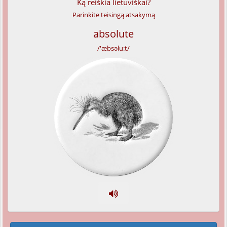
Ką reiškia lietuviškai?
Parinkite teisingą atsakymą
absolute
/'æbsəlu:t/