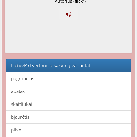
--Autorius (flickr)
Lietuviški vertimo atsakymų variantai
pagrobėjas
abatas
skaitliukai
bjaurėtis
pilvo