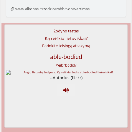
www.alkonas.lt/zodzio/rabbit-on/vertimas
Žodyno testas
Ką reiškia lietuviškai?
Parinkite teisingą atsakymą
able-bodied
/'eibl'bɔdid/
--Autorius (flickr)