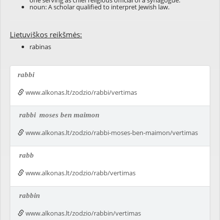
one serving as chief religious official of a synagogue.
noun: A scholar qualified to interpret Jewish law.
Lietuviškos reikšmės:
rabinas
rabbi
www.alkonas.lt/zodzio/rabbi/vertimas
rabbi
moses ben maimon
www.alkonas.lt/zodzio/rabbi-moses-ben-maimon/vertimas
rabb
www.alkonas.lt/zodzio/rabb/vertimas
rabbin
www.alkonas.lt/zodzio/rabbin/vertimas