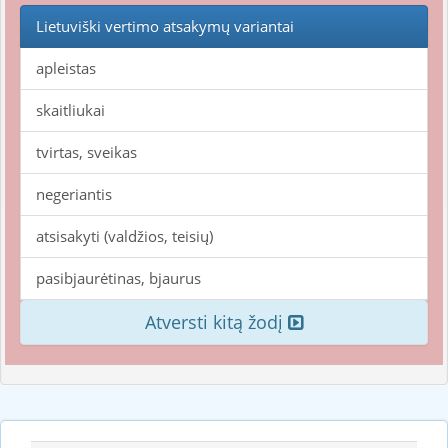
Lietuviški vertimo atsakymų variantai
apleistas
skaitliukai
tvirtas, sveikas
negeriantis
atsisakyti (valdžios, teisių)
pasibjaurėtinas, bjaurus
Atversti kitą žodį