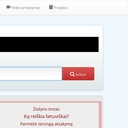
Video pristatymas
Pratybos
Ieškoti
Žodyno testas
Ką reiškia lietuviškai?
Parinkite teisingą atsakymą