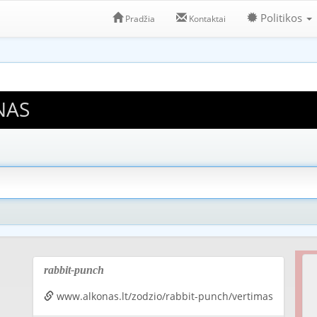
Politikos
Pradžia
Kontaktai
NAS
rabbit-punch
www.alkonas.lt/zodzio/rabbit-punch/vertimas