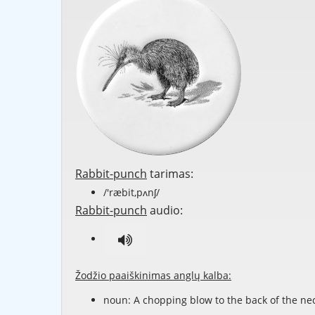
Rabbit-punch
tarimas:
/'ræbit,pʌnʃ/
Rabbit-punch
audio:
Žodžio paaiškinimas anglų kalba:
noun: A chopping blow to the back of the ne