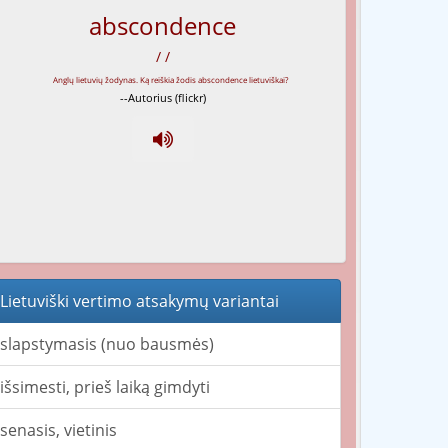
abscondence
/ /
--Autorius (flickr)
Lietuviški vertimo atsakymų variantai
slapstymasis (nuo bausmės)
išsimesti, prieš laiką gimdyti
senasis, vietinis