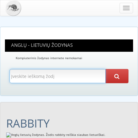
Toggl
navig
ANGLŲ - LIETUVIŲ ŽODYNAS
Kompiuterinis žodynas internete nemokamai
RABBITY