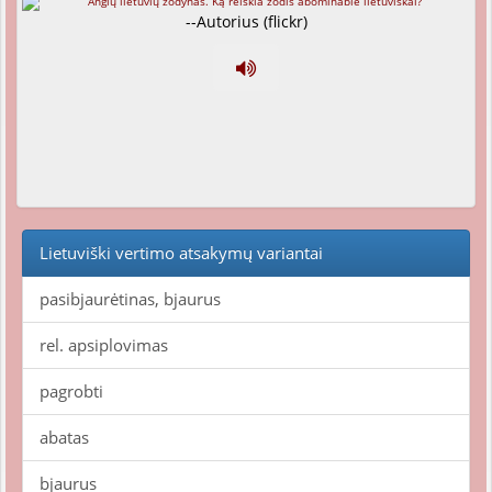
--Autorius (flickr)
Lietuviški vertimo atsakymų variantai
pasibjaurėtinas, bjaurus
rel. apsiplovimas
pagrobti
abatas
bjaurus