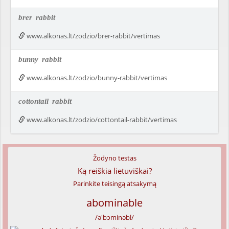
brer
rabbit
www.alkonas.lt/zodzio/brer-rabbit/vertimas
bunny
rabbit
www.alkonas.lt/zodzio/bunny-rabbit/vertimas
cottontail
rabbit
www.alkonas.lt/zodzio/cottontail-rabbit/vertimas
Žodyno testas
Ką reiškia lietuviškai?
Parinkite teisingą atsakymą
abominable
/ə'bɔminəbl/