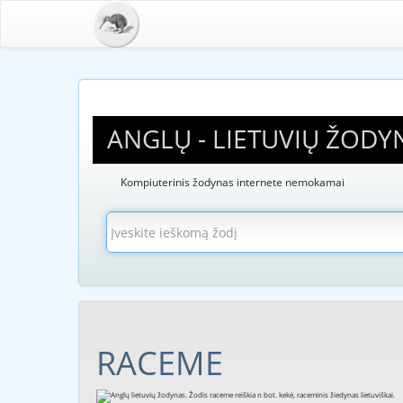
ANGLŲ - LIETUVIŲ ŽODY
Kompiuterinis žodynas internete nemokamai
RACEME