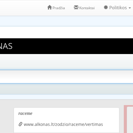
Politikos
Pradžia
Kontaktai
NAS
raceme
www.alkonas.lt/zodzio/raceme/vertimas