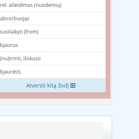
rel. atleidimas (nuodėmių)
absorbuojąs
susilaikyti (from)
bjaurus
(nu)trinti, išskusti
bjaurėtis
Atversti kitą žodį