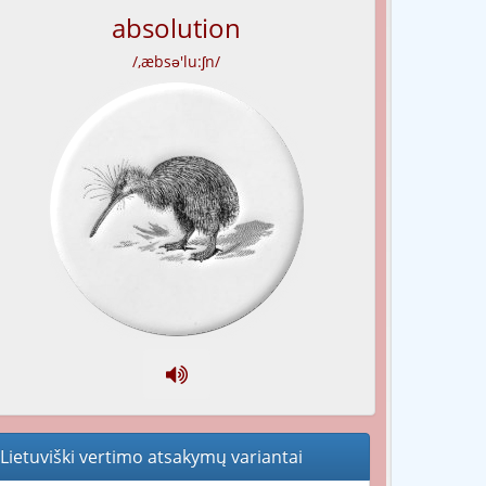
absolution
/,æbsə'lu:ʃn/
Lietuviški vertimo atsakymų variantai