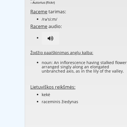
--Autorius (flickr)
Raceme
tarimas:
/rə'si:m/
Raceme
audio:
Žodžio paaiškinimas anglų kalba:
noun: An inflorescence having stalked flower
arranged singly along an elongated
unbranched axis, as in the lily of the valley.
Lietuviškos reikšmės:
kekė
raceminis žiedynas