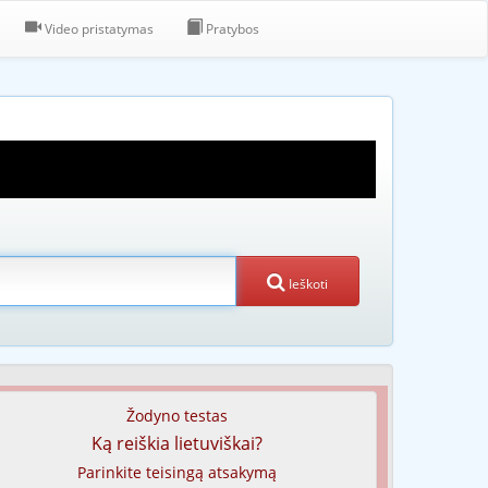
Video pristatymas
Pratybos
Ieškoti
Žodyno testas
Ką reiškia lietuviškai?
Parinkite teisingą atsakymą