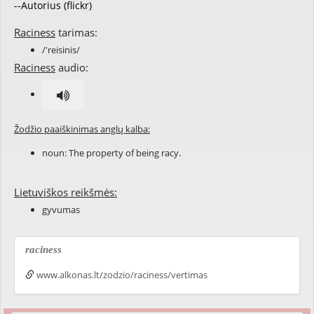
--Autorius (flickr)
Raciness
tarimas:
/'reisinis/
Raciness
audio:
Žodžio paaiškinimas anglų kalba:
noun: The property of being
racy
.
Lietuviškos reikšmės:
gyvumas
raciness
www.alkonas.lt/zodzio/raciness/vertimas