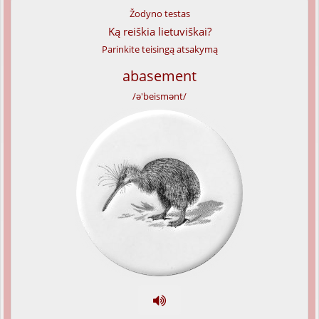
Žodyno testas
Ką reiškia lietuviškai?
Parinkite teisingą atsakymą
abasement
/ə'beismənt/