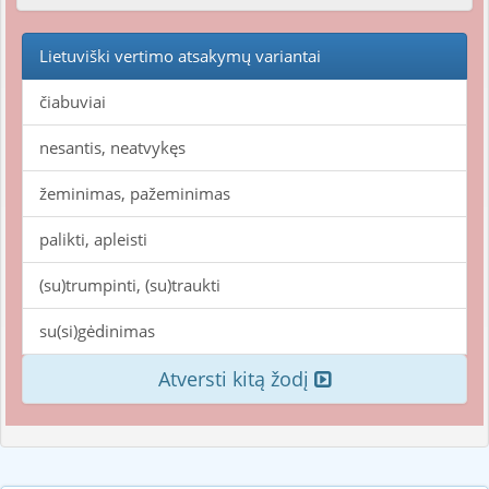
Lietuviški vertimo atsakymų variantai
čiabuviai
nesantis, neatvykęs
žeminimas, pažeminimas
palikti, apleisti
(su)trumpinti, (su)traukti
su(si)gėdinimas
Atversti kitą žodį