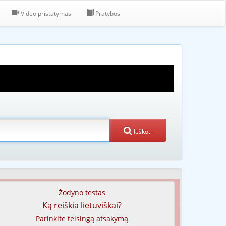
Video pristatymas
Pratybos
Ieškoti
Žodyno testas
Ką reiškia lietuviškai?
Parinkite teisingą atsakymą