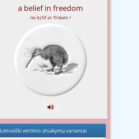
a belief in freedom
/eɪ bɪ'lif ɪn 'fridəm /
Lietuviški vertimo atsakymų variantai