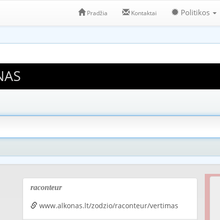
Politikos
Pradžia
Kontaktai
NAS
raconteur
www.alkonas.lt/zodzio/raconteur/vertimas