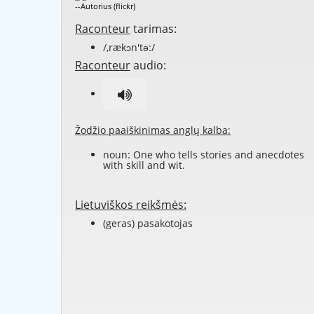
--Autorius (flickr)
Raconteur
tarimas:
/,rækɔn'tə:/
Raconteur
audio:
Žodžio paaiškinimas anglų kalba:
noun: One who tells stories and anecdotes
with skill and wit.
Lietuviškos reikšmės:
(geras) pasakotojas