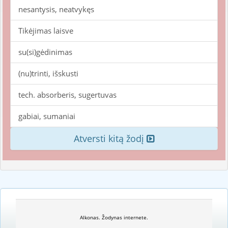
nesantysis, neatvykęs
Tikėjimas laisve
su(si)gėdinimas
(nu)trinti, išskusti
tech. absorberis, sugertuvas
gabiai, sumaniai
Atversti kitą žodį
Alkonas. Žodynas internete.