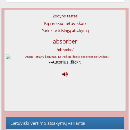
Žodyno testas
Ką reiškia lietuviškai?
Parinkite teisingą atsakymą
absorber
/əb'sɔ:bə/
--Autorius (flickr)
Lietuviški vertimo atsakymų variantai