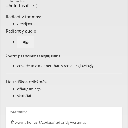
--Autorius (flickr)
Radiantly
tarimas:
/'reidjəntli/
Radiantly
audio:
Žodžio paaiškinimas anglų kalba:
adverb: In a manner that is
radiant
;
glowingly
.
Lietuviškos reikšmės:
džiaugsmingai
skaisčiai
radiantly
www.alkonas.lt/zodzio/radiantly/vertimas