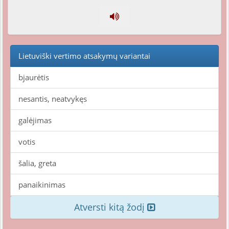
Lietuviški vertimo atsakymų variantai
bjaurėtis
nesantis, neatvykęs
galėjimas
votis
šalia, greta
panaikinimas
Atversti kitą žodį