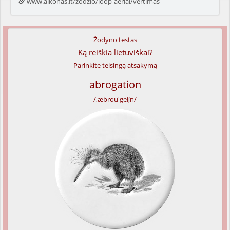
www.alkonas.lt/zodzio/loop-aerial/vertimas
Žodyno testas
Ką reiškia lietuviškai?
Parinkite teisingą atsakymą
abrogation
/,æbrou'geiʃn/