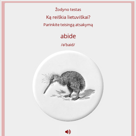
Žodyno testas
Ką reiškia lietuviškai?
Parinkite teisingą atsakymą
abide
/ə'baid/