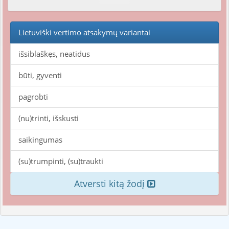
Lietuviški vertimo atsakymų variantai
išsiblaškęs, neatidus
būti, gyventi
pagrobti
(nu)trinti, išskusti
saikingumas
(su)trumpinti, (su)traukti
Atversti kitą žodį