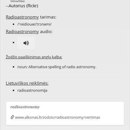
--Autorius (flickr)
Radioastronomy
tarimas:
/'reidiouəs'trɔnəmi/
Radioastronomy
audio:
Žodžio paaiškinimas anglų kalba:
noun: Alternative spelling of
radio astronomy
.
Lietuviškos reikšmės:
radioastronomija
radioastronomy
www.alkonas.lt/zodzio/radioastronomy/vertimas