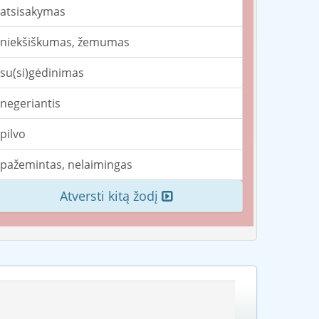
atsisakymas
niekšiškumas, žemumas
su(si)gėdinimas
negeriantis
pilvo
pažemintas, nelaimingas
Atversti kitą žodį