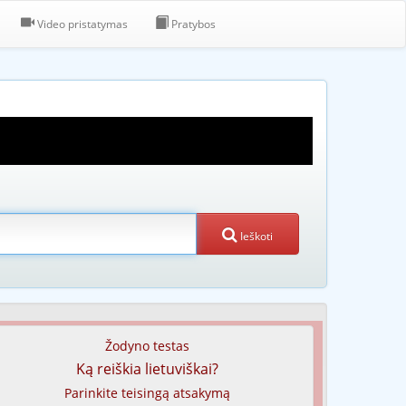
Video pristatymas
Pratybos
Ieškoti
Žodyno testas
Ką reiškia lietuviškai?
Parinkite teisingą atsakymą