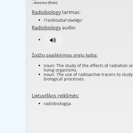
--Autorius (flickr)
Radiobiology
tarimas:
/'reidioubai'ɔlədʤi/
Radiobiology
audio:
Žodžio paaiškinimas anglų kalba:
noun: The study of the effects of radiation o
living organisms.
noun: The use of radioactive tracers to study
biological processes.
Lietuviškos reikšmės:
radiobiologija