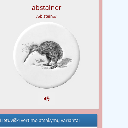
abstainer
/əb'steinə/
Lietuviški vertimo atsakymų variantai