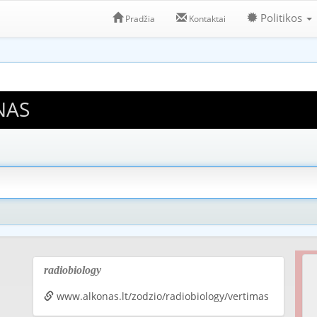
Politikos
Pradžia
Kontaktai
NAS
radiobiology
www.alkonas.lt/zodzio/radiobiology/vertimas