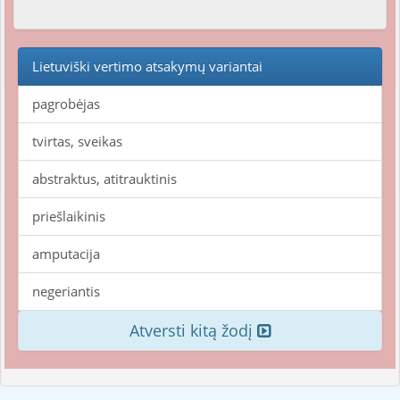
Lietuviški vertimo atsakymų variantai
pagrobėjas
tvirtas, sveikas
abstraktus, atitrauktinis
priešlaikinis
amputacija
negeriantis
Atversti kitą žodį