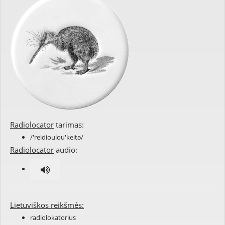
Radiolocator
tarimas:
/'reidioulou'keitə/
Radiolocator
audio:
Lietuviškos reikšmės:
radiolokatorius