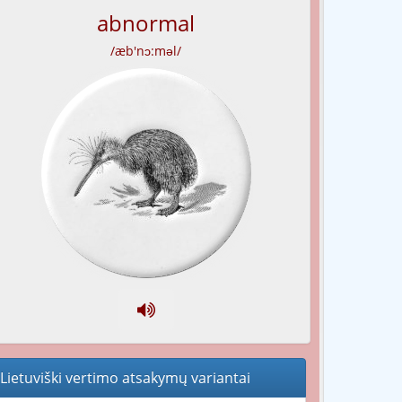
abnormal
/æb'nɔ:məl/
Lietuviški vertimo atsakymų variantai