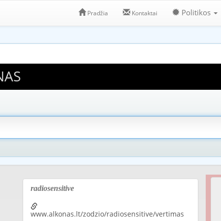
Politikos
Pradžia
Kontaktai
NAS
radiosensitive
www.alkonas.lt/zodzio/radiosensitive/vertimas