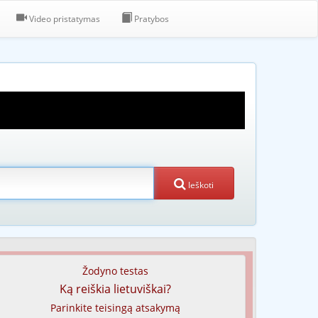
Video pristatymas
Pratybos
Ieškoti
Žodyno testas
Ką reiškia lietuviškai?
Parinkite teisingą atsakymą