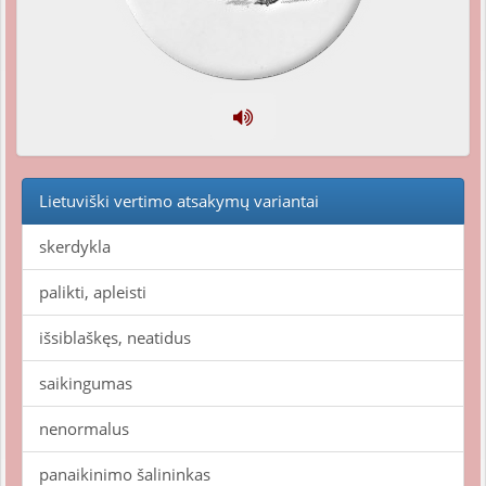
Lietuviški vertimo atsakymų variantai
skerdykla
palikti, apleisti
išsiblaškęs, neatidus
saikingumas
nenormalus
panaikinimo šalininkas