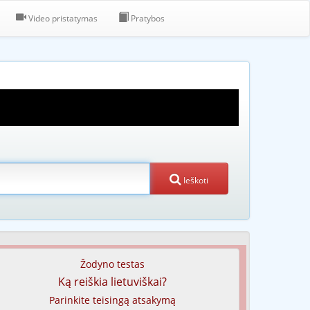
Video pristatymas
Pratybos
Ieškoti
Žodyno testas
Ką reiškia lietuviškai?
Parinkite teisingą atsakymą