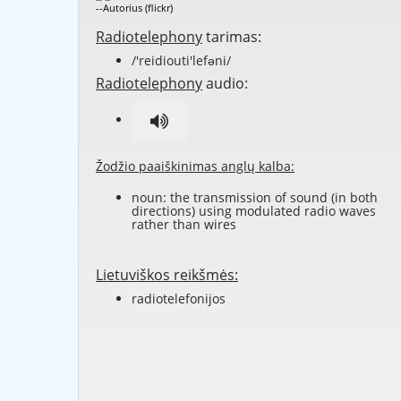
--Autorius (flickr)
Radiotelephony
tarimas:
/'reidiouti'lefəni/
Radiotelephony
audio:
Žodžio paaiškinimas anglų kalba:
noun: the
transmission
of
sound
(in both
directions) using
modulated
radio waves
rather than
wires
Lietuviškos reikšmės:
radiotelefonijos