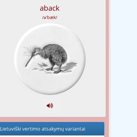
aback
/ə'bæk/
Lietuviški vertimo atsakymų variantai