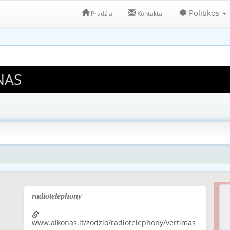
Politikos
Pradžia
Kontaktai
NAS
radiotelephony
www.alkonas.lt/zodzio/radiotelephony/vertimas