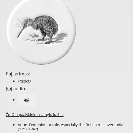
Raj
tarimas:
/rɑ:dʤ/
Raj
audio:
Žodžio paaiškinimas anglų kalba:
noun: Dominion or rule, especially the British rule over India
(1757-1947).