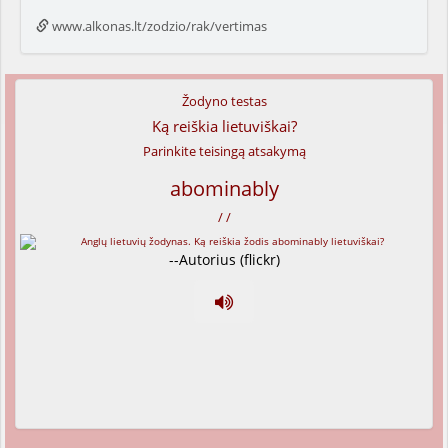
www.alkonas.lt/zodzio/rak/vertimas
Žodyno testas
Ką reiškia lietuviškai?
Parinkite teisingą atsakymą
abominably
/ /
--Autorius (flickr)