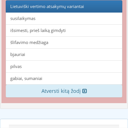
Lietuviški vertimo atsakymų variantai
susilaikymas
išsimesti, prieš laiką gimdyti
šlifavimo medžiaga
bjauriai
pilvas
gabiai, sumaniai
Atversti kitą žodį