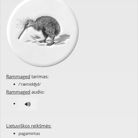
Rammaged
tarimas:
/'ræmidʤd/
Rammaged
audio:
Lietuviškos reikšmės:
pagamintas