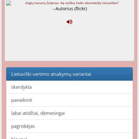
--Autorius (flickr)
Lietuviški vertimo atsakymų variantai
skerdykla
panaikinti
labai atidžiai, dėmesingai
pagrobėjas