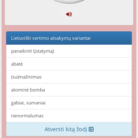
Lietuviški vertimo atsakymų variantai
panaikinti (įstatymą)
abatė
(su)mažinimas
atominė bomba
gabiai, sumaniai
nenormalumas
Atversti kitą žodį