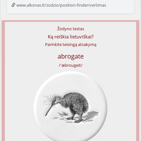
www.alkonas.lt/zodzio/position-finder/vertimas
Žodyno testas
Ką reiškia lietuviškai?
Parinkite teisingą atsakymą
abrogate
/'æbrougeit/