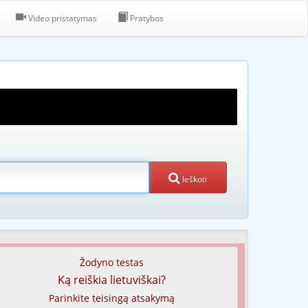
Video pristatymas
Pratybos
Ieškoti
Žodyno testas
Ką reiškia lietuviškai?
Parinkite teisingą atsakymą