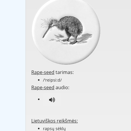
Rape-seed
tarimas:
/'reipsi:d/
Rape-seed
audio:
Lietuviškos reikšmės:
rapsų sėklų