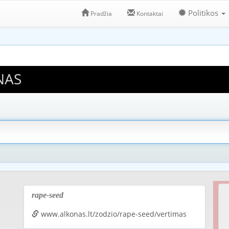
Politikos
Pradžia
Kontaktai
NAS
rape-seed
www.alkonas.lt/zodzio/rape-seed/vertimas