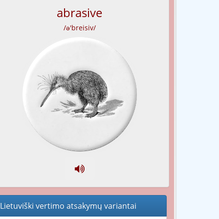
abrasive
/ə'breisiv/
Lietuviški vertimo atsakymų variantai