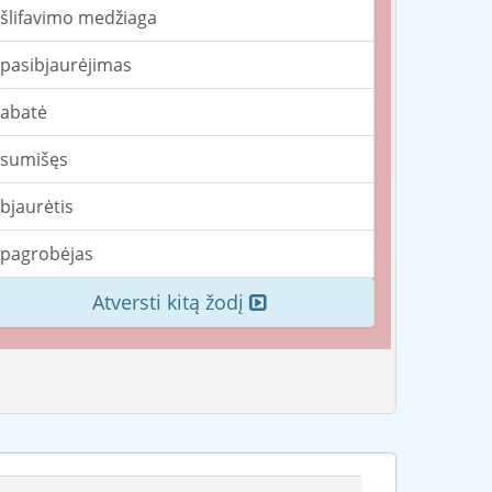
šlifavimo medžiaga
pasibjaurėjimas
abatė
sumišęs
bjaurėtis
pagrobėjas
Atversti kitą žodį