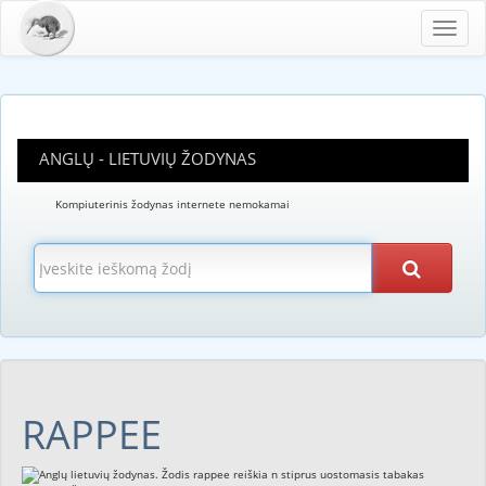
Toggl
navig
ANGLŲ - LIETUVIŲ ŽODYNAS
Kompiuterinis žodynas internete nemokamai
RAPPEE