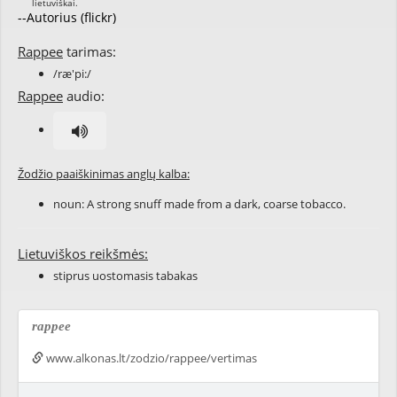
--Autorius (flickr)
Rappee
tarimas:
/ræ'pi:/
Rappee
audio:
Žodžio paaiškinimas anglų kalba:
noun: A strong snuff made from a dark, coarse tobacco.
Lietuviškos reikšmės:
stiprus uostomasis tabakas
rappee
www.alkonas.lt/zodzio/rappee/vertimas