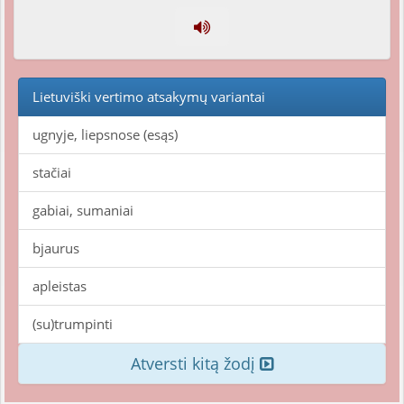
Lietuviški vertimo atsakymų variantai
ugnyje, liepsnose (esąs)
stačiai
gabiai, sumaniai
bjaurus
apleistas
(su)trumpinti
Atversti kitą žodį