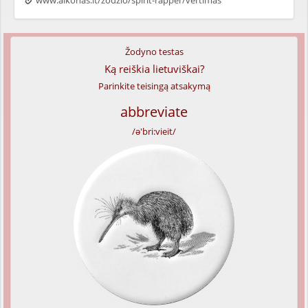
www.alkonas.lt/zodzio/spirit-rapper/vertimas
Žodyno testas
Ką reiškia lietuviškai?
Parinkite teisingą atsakymą
abbreviate
/ə'bri:vieit/