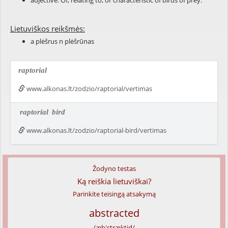
adjective: Of, relating to, or characteristic of birds of prey.
Lietuviškos reikšmės:
a plėšrus n plėšrūnas
raptorial
www.alkonas.lt/zodzio/raptorial/vertimas
raptorial
bird
www.alkonas.lt/zodzio/raptorial-bird/vertimas
Žodyno testas
Ką reiškia lietuviškai?
Parinkite teisingą atsakymą
abstracted
/æb'stræktid/