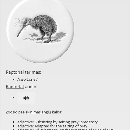
Raptorial
tarimas:
/ræp'tɔ:riəl/
Raptorial
audio:
Žodžio paaiškinimas anglų kalba:
adjective: Subsisting by seizing prey; predatory.
adjective: Adapted for the seizing of prey.