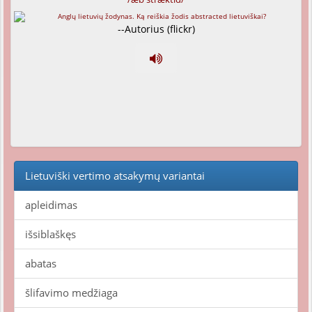
--Autorius (flickr)
Lietuviški vertimo atsakymų variantai
apleidimas
išsiblaškęs
abatas
šlifavimo medžiaga