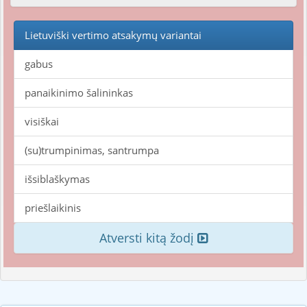
Lietuviški vertimo atsakymų variantai
gabus
panaikinimo šalininkas
visiškai
(su)trumpinimas, santrumpa
išsiblaškymas
priešlaikinis
Atversti kitą žodį