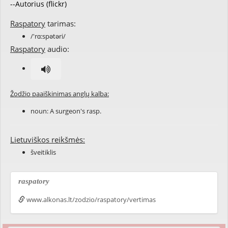
--Autorius (flickr)
Raspatory
tarimas:
/'rɑ:spətəri/
Raspatory
audio:
Žodžio paaiškinimas anglų kalba:
noun: A
surgeon
's
rasp
.
Lietuviškos reikšmės:
šveitiklis
raspatory
www.alkonas.lt/zodzio/raspatory/vertimas