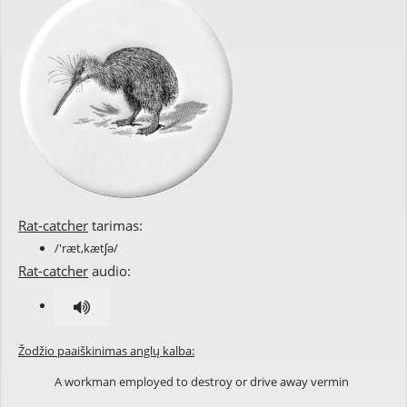
Rat-catcher
tarimas:
/'ræt,kætʃə/
Rat-catcher
audio:
Žodžio paaiškinimas anglų kalba:
A workman employed to destroy or drive away vermin