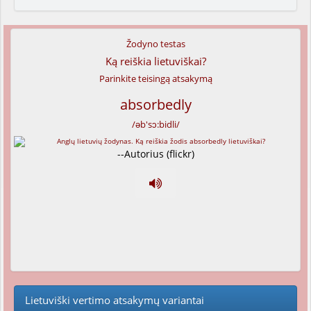
Žodyno testas
Ką reiškia lietuviškai?
Parinkite teisingą atsakymą
absorbedly
/əb'sɔ:bidli/
--Autorius (flickr)
Lietuviški vertimo atsakymų variantai