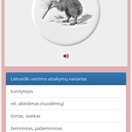
Lietuviški vertimo atsakymų variantai
kurstytojas
rel. atleidimas (nuodėmių)
tvirtas, sveikas
žeminimas, pažeminimas