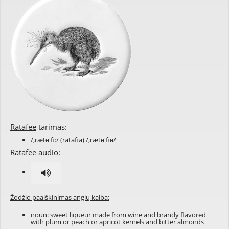
Ratafee
tarimas:
/,rætə'fi:/ (ratafia) /,rætə'fiə/
Ratafee
audio:
Žodžio paaiškinimas anglų kalba:
noun: sweet liqueur made from wine and brandy flavored
with plum or peach or apricot kernels and bitter almonds