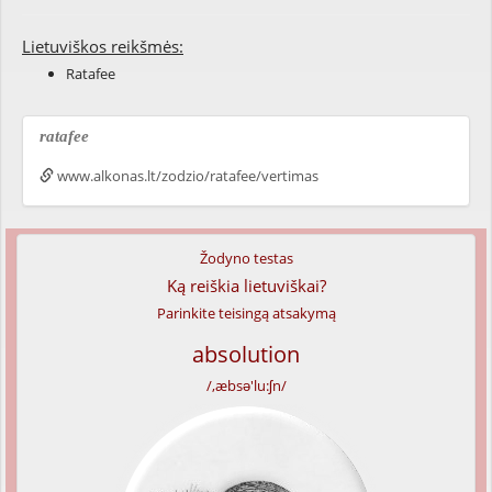
Lietuviškos reikšmės:
Ratafee
ratafee
www.alkonas.lt/zodzio/ratafee/vertimas
Žodyno testas
Ką reiškia lietuviškai?
Parinkite teisingą atsakymą
absolution
/,æbsə'lu:ʃn/