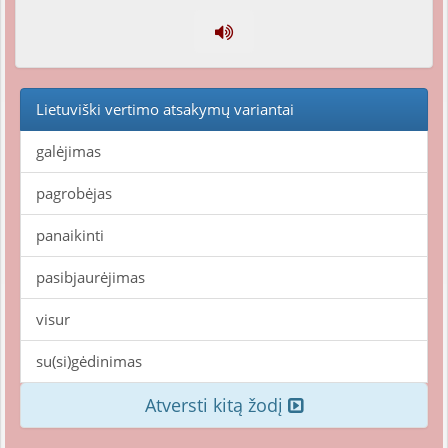
Lietuviški vertimo atsakymų variantai
galėjimas
pagrobėjas
panaikinti
pasibjaurėjimas
visur
su(si)gėdinimas
Atversti kitą žodį