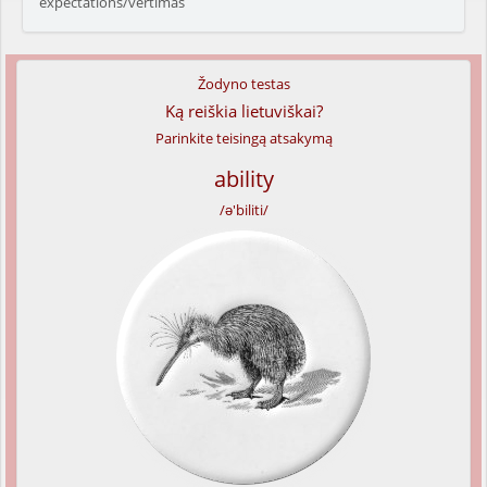
expectations/vertimas
Žodyno testas
Ką reiškia lietuviškai?
Parinkite teisingą atsakymą
ability
/ə'biliti/