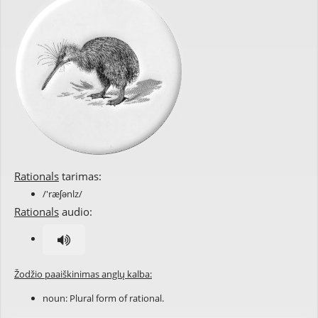
Rationals
tarimas:
/'ræʃənlz/
Rationals
audio:
Žodžio paaiškinimas anglų kalba:
noun: Plural form of
rational
.