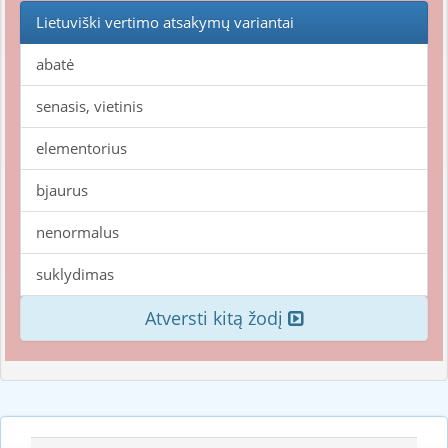
Lietuviški vertimo atsakymų variantai
abatė
senasis, vietinis
elementorius
bjaurus
nenormalus
suklydimas
Atversti kitą žodį