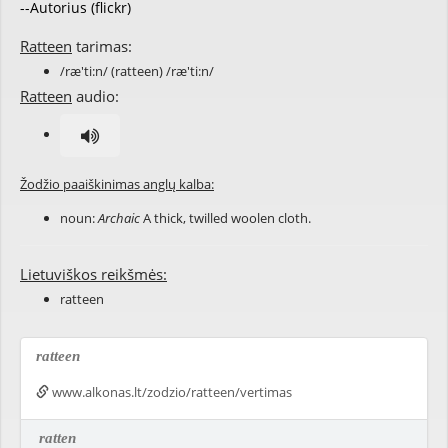
--Autorius (flickr)
Ratteen
tarimas:
/ræ'ti:n/ (ratteen) /ræ'ti:n/
Ratteen
audio:
Žodžio paaiškinimas anglų kalba:
noun:
Archaic
A thick, twilled woolen cloth.
Lietuviškos reikšmės:
ratteen
ratteen
www.alkonas.lt/zodzio/ratteen/vertimas
ratten