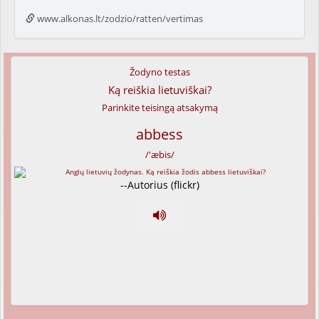
www.alkonas.lt/zodzio/ratten/vertimas
Žodyno testas
Ką reiškia lietuviškai?
Parinkite teisingą atsakymą
abbess
/'æbis/
--Autorius (flickr)