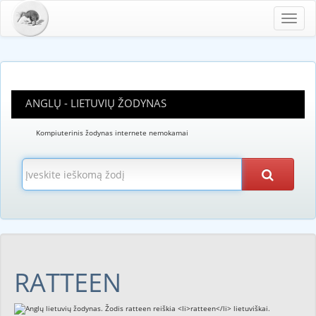
Toggl
navig
ANGLŲ - LIETUVIŲ ŽODYNAS
Kompiuterinis žodynas internete nemokamai
RATTEEN