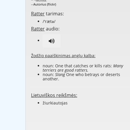
--Autorius (flickr)
Ratter
tarimas:
/'rætə/
Ratter
audio:
Žodžio paaiškinimas anglų kalba:
noun: One that catches or kills rats:
Many
terriers are good ratters.
noun:
Slang
One who betrays or deserts
another.
Lietuviškos reikšmės:
žiurkiautojas