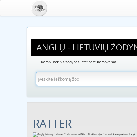
ANGLŲ - LIETUVIŲ ŽODY
Kompiuterinis žodynas internete nemokamai
RATTER