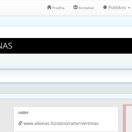
Politikos
Pradžia
Kontaktai
NAS
ratter
www.alkonas.lt/zodzio/ratter/vertimas