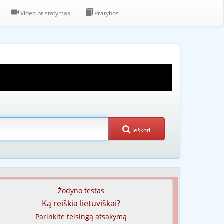
Video pristatymas
Pratybos
Ieškoti
Žodyno testas
Ką reiškia lietuviškai?
Parinkite teisingą atsakymą