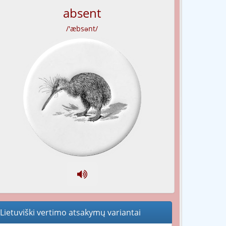
absent
/'æbsənt/
Lietuviški vertimo atsakymų variantai