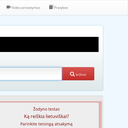
Video pristatymas
Pratybos
Ieškoti
Žodyno testas
Ką reiškia lietuviškai?
Parinkite teisingą atsakymą