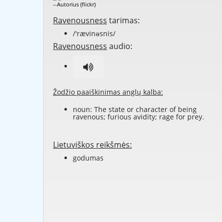
--Autorius (flickr)
Ravenousness
tarimas:
/'rævinəsnis/
Ravenousness
audio:
Žodžio paaiškinimas anglų kalba:
noun: The state or character of being
ravenous; furious avidity; rage for prey.
Lietuviškos reikšmės:
godumas