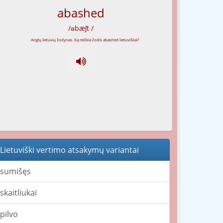
abashed
/əbæʃt /
Lietuviški vertimo atsakymų variantai
sumišęs
skaitliukai
pilvo