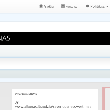
Politikos
Pradžia
Kontaktai
NAS
ravenousness
www.alkonas.lt/zodzio/ravenousness/vertimas