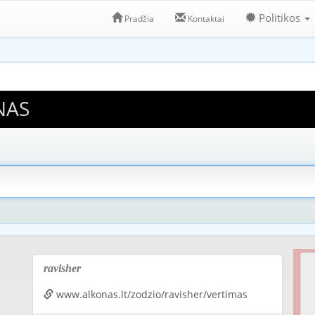
Politikos
Pradžia
Kontaktai
NAS
ravisher
www.alkonas.lt/zodzio/ravisher/vertimas