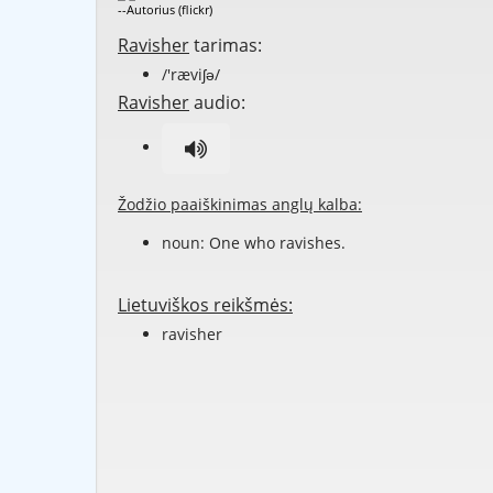
--Autorius (flickr)
Ravisher
tarimas:
/'ræviʃə/
Ravisher
audio:
Žodžio paaiškinimas anglų kalba:
noun: One who
ravishes
.
Lietuviškos reikšmės:
ravisher