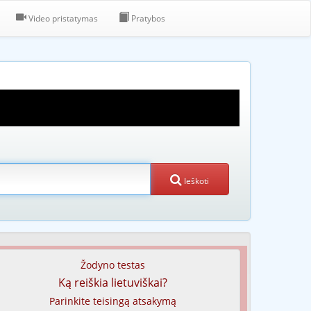
Video pristatymas
Pratybos
Ieškoti
Žodyno testas
Ką reiškia lietuviškai?
Parinkite teisingą atsakymą