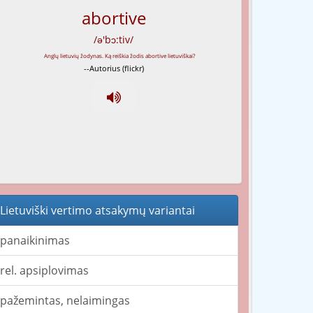
abortive
/ə'bɔ:tiv/
--Autorius (flickr)
Lietuviški vertimo atsakymų variantai
panaikinimas
rel. apsiplovimas
pažemintas, nelaimingas