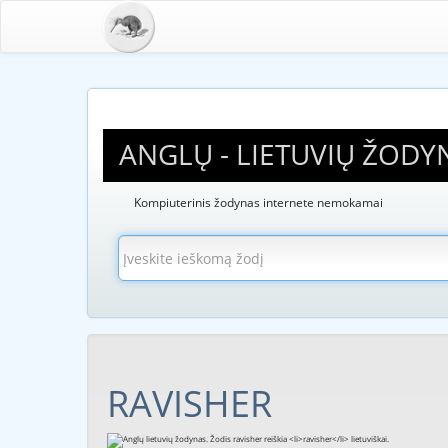
ANGLŲ - LIETUVIŲ ŽODY
Kompiuterinis žodynas internete nemokamai
RAVISHER